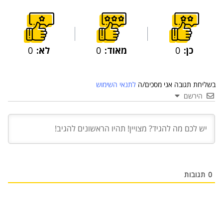
כן:
0
מאוד:
0
לא:
0
בשליחת תגובה אני מסכים/ה
לתנאי השימוש
הירשם
03 יול 2024
מועצת המנהלים של מטח, המרכז לטכנולוגיה
חינוכית מתברכת בשלושה מינויים חדשים
29 מאי 2024
יניב קקון מונה למנהל הארצי של תוכנית הישגים
בעמותת אלומה
0
תגובות
05 מאי 2024
בכירה חדשה בביוטק הישראלי: שרון גור אריה
תמונה ל-VP Value Creation ב-AION Labs
22 אוק 2025