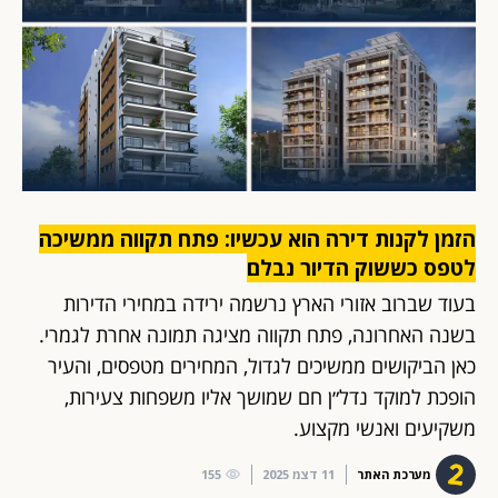
הזמן לקנות דירה הוא עכשיו: פתח תקווה ממשיכה
לטפס כששוק הדיור נבלם
בעוד שברוב אזורי הארץ נרשמה ירידה במחירי הדירות
בשנה האחרונה, פתח תקווה מציגה תמונה אחרת לגמרי.
כאן הביקושים ממשיכים לגדול, המחירים מטפסים, והעיר
הופכת למוקד נדל״ן חם שמושך אליו משפחות צעירות,
משקיעים ואנשי מקצוע.
מערכת האתר
11 דצמ 2025
155