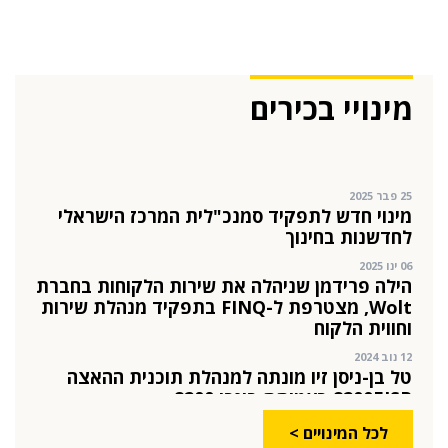
מהייטק להאד-טק: זו הבכירה שתנהל את מטח
04 ספט 2025
התפקיד החדש של הילה קורח
מינויי בכירים
25 פבר 2025
מינוי חדש לתפקיד סמנכ"לית המרכז הישראלי
לחדשנות בחינוך
06 ינו 2025
הילה פרידמן שניהלה את שירות הלקוחות בחברת
Wolt, מצטרפת ל-FINQ בתפקיד מנהלת שירות
וחווית הלקוח
12 נוב 2024
טל בן-ניסן זיו מונתה למנהלת תוכנית ההאצה
8200EISP בעמותת בוגרי 8200
19 אוג 2024
תא"ל (מיל.) ד"ר הדס מינקה-ברנד נבחרה
למנכ"לית ג'וינט-ישראל
03 יול 2024
לכל המינויים >
מועצת המנהלים של מטח, המרכז לטכנולוגיה