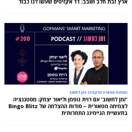
ארץ זבת חלב ושבב: 11 אקזיטים שעשו לנו כבוד
גופמנס סמארט מרקטינג-זמן לחשוב
'זמן לחשוב' עם רוית גופמן וליאור יצחק: מסטגנציה
לצמיחה מטאורית – סודות ההצלחה של Bingo Blitz
בתעשיית הגיימינג התחרותית