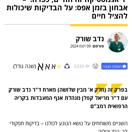
אבחון בזמן אפס: על הבדיקות שיכולות
להציל חיים
נדב שורק
פורסם:
09 דצמ 2024
א
א
א
א
(שנה גודל)
3,533
הוספת תגובה
בפרק זה (חלק א' מבין שלושה) מארח ד"ר נדב שורק
עם ד"ר מריאל קפלן מנהלת אגף המעבדות בקריה
הרפואית רמב"ם
השניים משוחחים על נושא הנוגע לכולנו – בדיקות תפקודי
לב, כבד וכיליה.