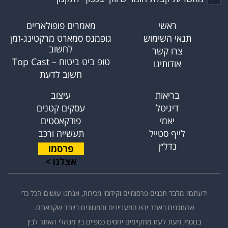
ראשי
מאמרים פופולאריים
תנאי השימוש
גופמנס סמארט מרקטינג-זמן
לחשוב
צרו קשר
טופ ביט ביטוח – Top Cast
אודותינו
חשוב לדעת
בריאות
עיצוב
דיגיטל
עסקים קטנים
יאמי
פודקאסטים
לייף סטייל
תעשייה ורכב
נדל״ן
פרסמו
אצלנו >
ידעתם? מלבד תכנים פרסומיים וקידומי מכירות, אנחנו עושים הכל כדי
שהתכנים באתר יהיו המעניינים והמגוונים ביותר שקראתם.
בנוסף, מעת לעת מתקיימים יחסים כספיים בין מנהלי האתר לבין