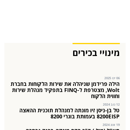
בכירה חדשה בביוטק הישראלי: שרון גור אריה
תמונה ל-VP Value Creation ב-AION Labs
22 אוק 2025
מהייטק להאד-טק: זו הבכירה שתנהל את מטח
04 ספט 2025
התפקיד החדש של הילה קורח
מינויי בכירים
25 פבר 2025
מינוי חדש לתפקיד סמנכ"לית המרכז הישראלי
לחדשנות בחינוך
06 ינו 2025
הילה פרידמן שניהלה את שירות הלקוחות בחברת
Wolt, מצטרפת ל-FINQ בתפקיד מנהלת שירות
וחווית הלקוח
12 נוב 2024
טל בן-ניסן זיו מונתה למנהלת תוכנית ההאצה
8200EISP בעמותת בוגרי 8200
19 אוג 2024