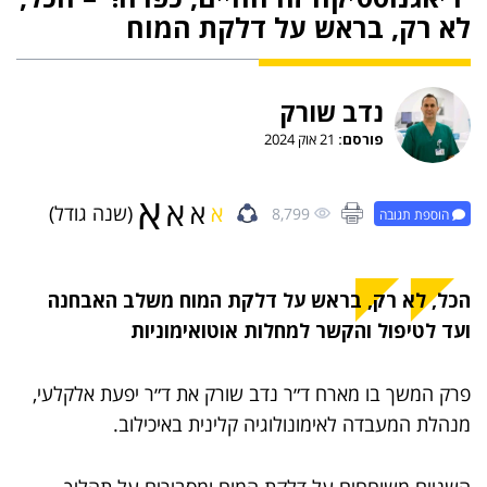
לא רק, בראש על דלקת המוח
נדב שורק
פורסם:
21 אוק 2024
א
א
א
א
(שנה גודל)
8,799
הוספת תגובה
הכל, לא רק, בראש על דלקת המוח משלב האבחנה
ועד לטיפול והקשר למחלות אוטואימוניות
פרק המשך בו מארח ד״ר נדב שורק את ד״ר יפעת אלקלעי,
מנהלת המעבדה לאימונולוגיה קלינית באיכילוב.