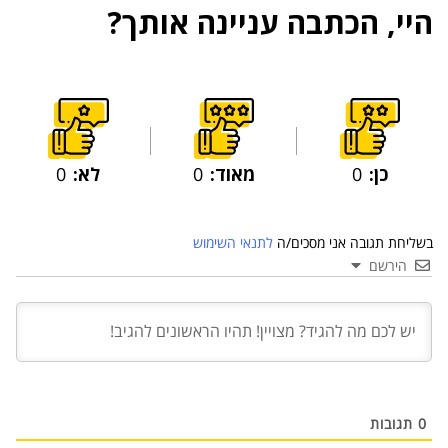
היי, הכתבה עניינה אותך?
כן:
0
מאוד:
0
לא:
0
בשליחת תגובה אני מסכים/ה
לתנאי השימוש
הירשם
03 יול 2024
מועצת המנהלים של מטח, המרכז לטכנולוגיה
חינוכית מתברכת בשלושה מינויים חדשים
29 מאי 2024
יניב קקון מונה למנהל הארצי של תוכנית הישגים
בעמותת אלומה
0
תגובות
05 מאי 2024