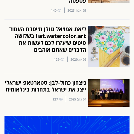
פספסה
03 אפר 2023
140
ליאת אמויאל גוזלן מייסדת העמוד
liat.watercolor.art בשלושה
טיפים שיעזרו לכם לעשות את
הדברים שאתם אוהבים
02 יונ 2020
129
ניצחון כחול-לבן: סטארטאפ ישראלי
ייצג את ישראל בתחרות בינלאומית
04 נוב 2025
127