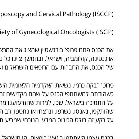
olposcopy and Cervical Pathology (ISCCP)
iety of Gynecological Oncologists (ISGP)
את הכנס פתח פרופ' בורנשטיין שהציג את המרצים 
ארגנטינה, קולומביה, וישראל. ובהמשך ציינו כל
של הכנס, את החברות עם הרופאים הישראלים וא
פרופ' רבקה כרמי, נשיאת האקדמיה הלאומית הי
כשהודתה למשתתפי הכנס על שהם מקדישים זמן ל
על התמיכה בישראל, שכן, למרות שהזדעזענו מהז
שהותקפו, נאנסו, נשרפו, ונרצחו או נחטפו, רב ה
על רקע זה בולט הכינוס המדעי הנוכחי שמביע ת
בכנס עצמו השתתפו כ 250 רו