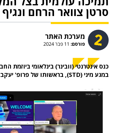
תמיכה עולמית בצל המל
סרטן צוואר הרחם ונגיף
מערכת האתר
פורסם:
11 פבר 2024
כנס אינטרנטי (וובינר) בינלאומי ביוזמת 
במגע מיני (STD), בראשותו של פרופ' יעקב בורנשטיין, התקיים השבוע ובצל הלחימה