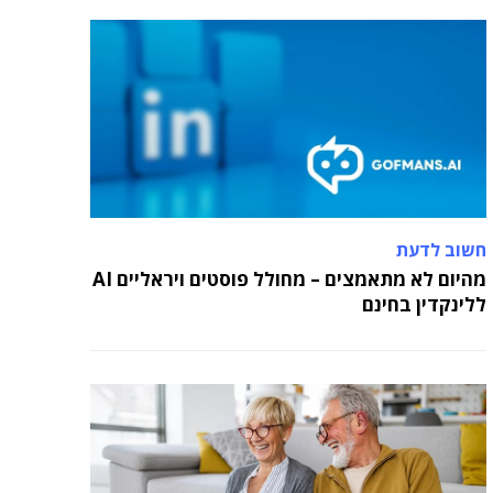
בכירה חדשה בביוטק הישראלי: שרון גור אריה
תמונה ל-VP Value Creation ב-AION Labs
חשוב לדעת
מהיום לא מתאמצים – מחולל פוסטים ויראליים AI
ללינקדין בחינם