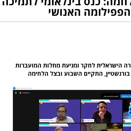
חמה: כנס בינלאומי לתמיכה 
 הפפילומה האנושי
החברה הישראלית לחקר ומניעת מחלות המועברות