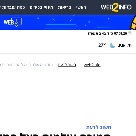
ראשי
בריאות
מינויי בכירים
כמה עובדות ע
07.08.26 כ״ד באב תשפ״ו
°
תל אביב
27
web2info
חשוב לדעת
תמיכה עולמית בצל המלחמה: כנס 
חשוב לדעת