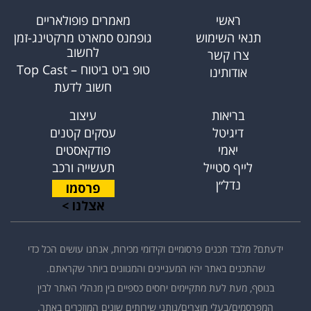
ראשי
מאמרים פופולאריים
תנאי השימוש
גופמנס סמארט מרקטינג-זמן
לחשוב
צרו קשר
טופ ביט ביטוח – Top Cast
אודותינו
חשוב לדעת
בריאות
עיצוב
דיגיטל
עסקים קטנים
יאמי
פודקאסטים
לייף סטייל
תעשייה ורכב
נדל״ן
פרסמו
אצלנו >
ידעתם? מלבד תכנים פרסומיים וקידומי מכירות, אנחנו עושים הכל כדי
שהתכנים באתר יהיו המעניינים והמגוונים ביותר שקראתם.
בנוסף, מעת לעת מתקיימים יחסים כספיים בין מנהלי האתר לבין
המפרסמים/בעלי מוצרים/נותני שירותים שונים המוזכרים באתר.