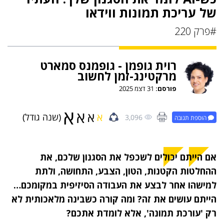
של עריכת תמונות ווידאו
#פרק 220
רוית גופמן - גופמנס סמארט
מרקטינג-זמן לחשוב
פורסם:
31 דצמ 2025
א
א
א
א
(שנה גודל)
3,096
הוספת תגובה
אם הייתם יכולים לשכפל את הסגנון שלכם, את
ההחלטות הקטנות, הטון, הצבע, התחושה, ולתת
למישהו אחר לבצע את העבודה הסיזיפית במקומכם…
הייתם עושים את זה?
ומה קורה כשבינה מלאכותית לא
רק 'עורכת תמונה', אלא לומדת אתכם?