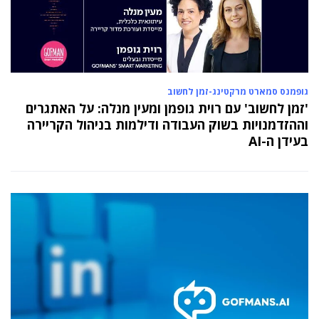
מועצת המנהלים של מטח, המרכז לטכנולוגיה
חינוכית מתברכת בשלושה מינויים חדשים
29 מאי 2024
יניב קקון מונה למנהל הארצי של תוכנית הישגים
בעמותת אלומה
גופמנס סמארט מרקטינג-זמן לחשוב
05 מאי 2024
בכירה חדשה בביוטק הישראלי: שרון גור אריה
'זמן לחשוב' עם רוית גופמן ומעין מנלה: על האתגרים
תמונה ל-VP Value Creation ב-AION Labs
וההזדמנויות בשוק העבודה ודילמות בניהול הקריירה
בעידן ה-AI