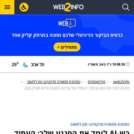
כרטיס הביקור הדיגיטלי שלכם מחכה במרחק קליק אחד
מתחילים >
°
תל אביב
29
10.08.26 כ״ז באב תשפ״ו
web2info
פודקאסטים
גופמנס סמארט מרקטינג-זמן לחשוב
כש-AI לומד את הסגנון שלך: העתיד של עריכת תמונות ווידאו
#פרק 220
גופמנס סמארט מרקטינג-זמן לחשוב
כש-AI לומד את הסגנון שלך: העתיד