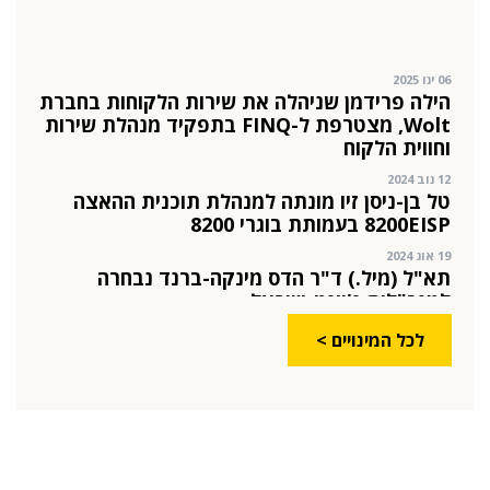
06 ינו 2025
הילה פרידמן שניהלה את שירות הלקוחות בחברת
Wolt, מצטרפת ל-FINQ בתפקיד מנהלת שירות
וחווית הלקוח
12 נוב 2024
טל בן-ניסן זיו מונתה למנהלת תוכנית ההאצה
8200EISP בעמותת בוגרי 8200
19 אוג 2024
תא"ל (מיל.) ד"ר הדס מינקה-ברנד נבחרה
למנכ"לית ג'וינט-ישראל
03 יול 2024
מועצת המנהלים של מטח, המרכז לטכנולוגיה
חינוכית מתברכת בשלושה מינויים חדשים
29 מאי 2024
לכל המינויים >
יניב קקון מונה למנהל הארצי של תוכנית הישגים
בעמותת אלומה
05 מאי 2024
בכירה חדשה בביוטק הישראלי: שרון גור אריה
תמונה ל-VP Value Creation ב-AION Labs
22 אוק 2025