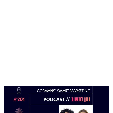
מהייטק להאד-טק: זו הבכירה שתנהל את מטח
04 ספט 2025
התפקיד החדש של הילה קורח
25 פבר 2025
מינוי חדש לתפקיד סמנכ"לית המרכז הישראלי
לחדשנות בחינוך
06 ינו 2025
הילה פרידמן שניהלה את שירות הלקוחות בחברת
Wolt, מצטרפת ל-FINQ בתפקיד מנהלת שירות
וחווית הלקוח
12 נוב 2024
טל בן-ניסן זיו מונתה למנהלת תוכנית ההאצה
8200EISP בעמותת בוגרי 8200
19 אוג 2024
תא"ל (מיל.) ד"ר הדס מינקה-ברנד נבחרה
למנכ"לית ג'וינט-ישראל
03 יול 2024