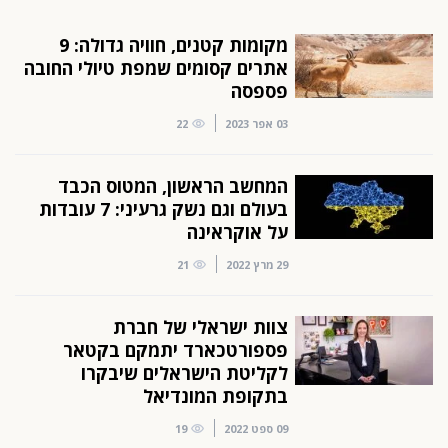
מקומות קטנים, חוויה גדולה: 9
אתרים קסומים שמפת טיולי החובה
פספסה
03 אפר 2023
22
המחשב הראשון, המטוס הכבד
בעולם וגם נשק גרעיני: 7 עובדות
על אוקראינה
29 מרץ 2022
21
צוות ישראלי של חברת
פספורטכארד יתמקם בקטאר
לקליטת הישראלים שיבקרו
בתקופת המונדיאל
09 ספט 2022
19