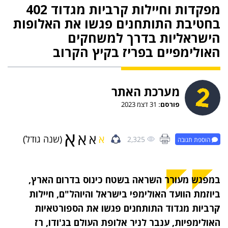
מפקדות וחיילות קרביות מגדוד 402
בחטיבת התותחנים פגשו את האלופות
הישראליות בדרך למשחקים
האולימפיים בפריז בקיץ הקרוב
מערכת האתר
פורסם:
31 דצמ 2023
א
א
א
א
(שנה גודל)
2,325
הוספת תגובה
במפגש מעורר השראה בשטח כינוס בדרום הארץ,
ביוזמת הוועד האולימפי בישראל והיוהל"ם, חיילות
קרביות מגדוד התותחנים פגשו את הספורטאיות
האולימפיות, ענבר לניר אלופת העולם בג'ודו, רז