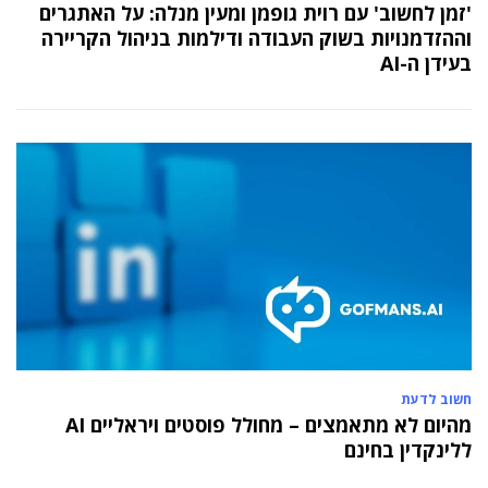
יניב קקון מונה למנהל הארצי של תוכנית הישגים
'זמן לחשוב' עם רוית גופמן ומעין מנלה: על האתגרים
בעמותת אלומה
וההזדמנויות בשוק העבודה ודילמות בניהול הקריירה
בעידן ה-AI
05 מאי 2024
בכירה חדשה בביוטק הישראלי: שרון גור אריה
תמונה ל-VP Value Creation ב-AION Labs
חשוב לדעת
מהיום לא מתאמצים – מחולל פוסטים ויראליים AI
ללינקדין בחינם