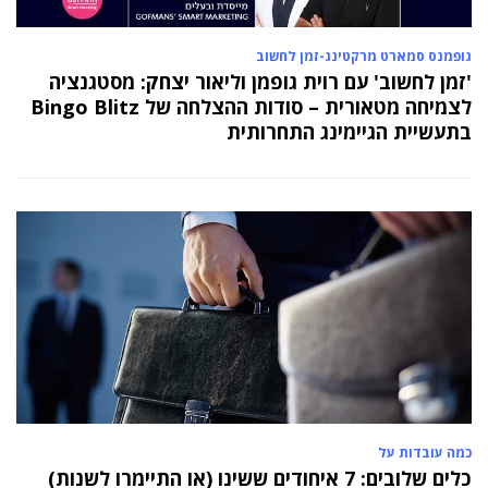
גופמנס סמארט מרקטינג-זמן לחשוב
'זמן לחשוב' עם רוית גופמן וליאור יצחק: מסטגנציה
לצמיחה מטאורית – סודות ההצלחה של Bingo Blitz
בתעשיית הגיימינג התחרותית
כמה עובדות על
כלים שלובים: 7 איחודים ששינו (או התיימרו לשנות)