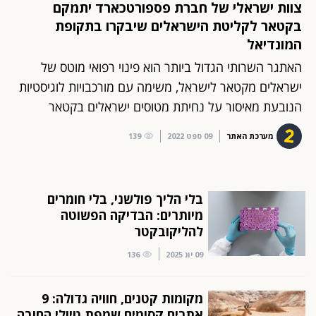
צוות ישראלי של חברת פספורטכארד יתמקם
בקטאר לקליטת הישראלים שיבקרו בתקופת
המונדיאל
האתגר השרותי הגדול ביותר הוא פינוי רפואי מוטס של
ישראלים מקטאר לישראל, משימה עם מורכבויות לוגיסטיות
הנובעת מאיסור על נחיתת מטוסים ישראלים בקטאר
מערכת האתר
09 ספט 2022
139
בלי הליך פולשני, בלי חומרים
מיותרים: הבדיקה הפשוטה
להליקובקטר
09 יונ 2025
136
מקומות קטנים, חוויה גדולה: 9
אתרים קסומים שמפת טיולי החובה