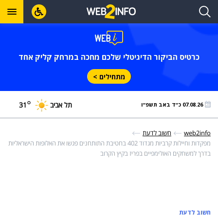
כרטיס הביקור הדיגיטלי שלכם מחכה במרחק קליק אחד
מתחילים >
°
תל אביב
31
07.08.26 כ״ד באב תשפ״ו
web2info
חשוב לדעת
מפקדות וחיילות קרביות מגדוד 402 בחטיבת התותחנים פגשו את האלופות הישראליות
בדרך למשחקים האולימפיים בפריז בקיץ הקרוב
חשוב לדעת