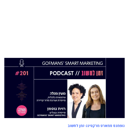
התפקיד החדש של הילה קורח
25 פבר 2025
מינוי חדש לתפקיד סמנכ"לית המרכז הישראלי
לחדשנות בחינוך
06 ינו 2025
הילה פרידמן שניהלה את שירות הלקוחות בחברת
Wolt, מצטרפת ל-FINQ בתפקיד מנהלת שירות
וחווית הלקוח
12 נוב 2024
טל בן-ניסן זיו מונתה למנהלת תוכנית ההאצה
8200EISP בעמותת בוגרי 8200
19 אוג 2024
תא"ל (מיל.) ד"ר הדס מינקה-ברנד נבחרה
למנכ"לית ג'וינט-ישראל
03 יול 2024
מועצת המנהלים של מטח, המרכז לטכנולוגיה
חינוכית מתברכת בשלושה מינויים חדשים
גופמנס סמארט מרקטינג-זמן לחשוב
29 מאי 2024