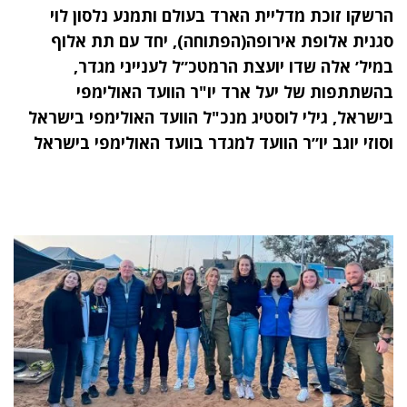
הרשקו זוכת מדליית הארד בעולם ותמנע נלסון לוי
סגנית אלופת אירופה(הפתוחה), יחד עם תת אלוף
במיל׳ אלה שדו יועצת הרמטכ״ל לענייני מגדר,
בהשתתפות של יעל ארד יו"ר הוועד האולימפי
בישראל, גילי לוסטיג מנכ"ל הוועד האולימפי בישראל
וסוזי יוגב יו״ר הוועד למגדר בוועד האולימפי בישראל