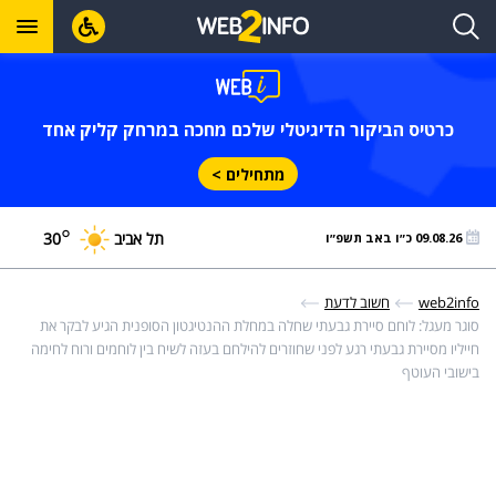
כרטיס הביקור הדיגיטלי שלכם מחכה במרחק קליק אחד
מתחילים >
°
תל אביב
30
09.08.26 כ״ו באב תשפ״ו
web2info
חשוב לדעת
סוגר מעגל: לוחם סיירת גבעתי שחלה במחלת ההנטיגטון הסופנית הגיע לבקר את
חייליו מסיירת גבעתי רגע לפני שחוזרים להילחם בעזה לשיח בין לוחמים ורוח לחימה
בישובי העוטף