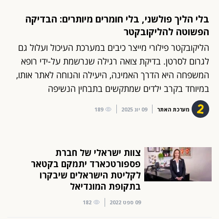
בלי הליך פולשני, בלי חומרים מיותרים: הבדיקה
הפשוטה להליקובקטר
הליקובקטר פילורי מייצר כיבים במערכת העיכול ועלול גם
לגרום לסרטן. בדיקת צואה רגילה שנרשמת על-ידי רופא
המשפחה היא הדרך האמינה, היעילה והנוחה לאתר אותו,
במיוחד בקרב ילדים שמתקשים בתבחין הנשיפה
מערכת האתר
09 יונ 2025
189
צוות ישראלי של חברת
פספורטכארד יתמקם בקטאר
לקליטת הישראלים שיבקרו
בתקופת המונדיאל
09 ספט 2022
182