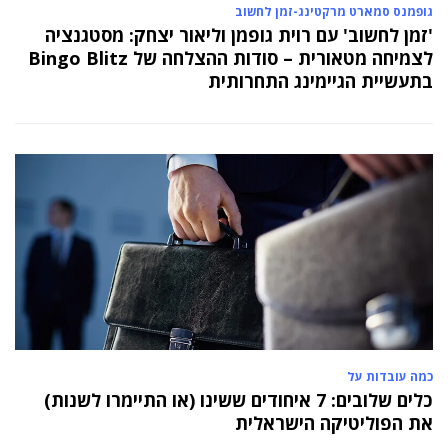
גופמנס סמארט מרקטינג-זמן לחשוב
'זמן לחשוב' עם רוית גופמן וליאור יצחק: מסטגנציה
לצמיחה מטאורית – סודות ההצלחה של Bingo Blitz
בתעשיית הגיימינג התחרותית
כמה עובדות על
כלים שלובים: 7 איחודים ששינו (או התיימרו לשנות)
את הפוליטיקה הישראלית