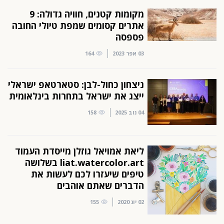
מקומות קטנים, חוויה גדולה: 9
אתרים קסומים שמפת טיולי החובה
פספסה
03 אפר 2023
164
ניצחון כחול-לבן: סטארטאפ ישראלי
ייצג את ישראל בתחרות בינלאומית
04 נוב 2025
158
ליאת אמויאל גוזלן מייסדת העמוד
liat.watercolor.art בשלושה
טיפים שיעזרו לכם לעשות את
הדברים שאתם אוהבים
02 יונ 2020
155