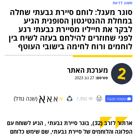
חשוב לדעת
סוגר מעגל: לוחם סיירת גבעתי שחלה
במחלת ההנטיגטון הסופנית הגיע
לבקר את חייליו מסיירת גבעתי רגע
לפני שחוזרים להילחם בעזה לשיח בין
לוחמים ורוח לחימה בישובי העוטף
מערכת האתר
פורסם:
27 נוב 2023
א
א
א
א
(שנה גודל)
1,392
הוספת תגובה
ארתור לזרב (32), בוגר סיירת גבעתי , הגיע לשוחח עם
הפלוגה והלוחמים של סיירת גבעתי, שם שימש כלוחם