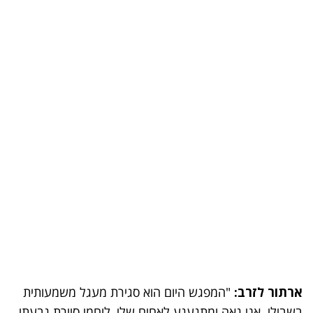
ארתור לזרב:
"המפגש היום הוא סגירת מעגל משמעותית
בשבילי. אני גאה ומתגעגע לאחים שלי, לוחמי סיירת גבעתי,