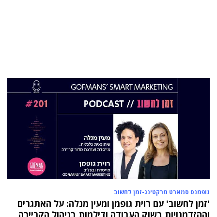
05 מאי 2024
בכירה חדשה בביוטק הישראלי: שרון גור אריה
תמונה ל-VP Value Creation ב-AION Labs
22 אוק 2025
מהייטק להאד-טק: זו הבכירה שתנהל את מטח
04 ספט 2025
התפקיד החדש של הילה קורח
25 פבר 2025
מינוי חדש לתפקיד סמנכ"לית המרכז הישראלי
לחדשנות בחינוך
06 ינו 2025
הילה פרידמן שניהלה את שירות הלקוחות בחברת
Wolt, מצטרפת ל-FINQ בתפקיד מנהלת שירות
וחווית הלקוח
גופמנס סמארט מרקטינג-זמן לחשוב
12 נוב 2024
טל בן-ניסן זיו מונתה למנהלת תוכנית ההאצה
'זמן לחשוב' עם רוית גופמן ומעין מנלה: על האתגרים
8200EISP בעמותת בוגרי 8200
וההזדמנויות בשוק העבודה ודילמות בניהול הקריירה