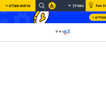
פרסמו אצלנו >
Fun Z
בשבילך
חילים >
03 יול 2024
מועצת המנהלים של מטח, המרכז לטכנולוגיה
חינוכית מתברכת בשלושה מינויים חדשים
29 מאי 2024
יניב קקון מונה למנהל הארצי של תוכנית
הישגים בעמותת אלומה
05 מאי 2024