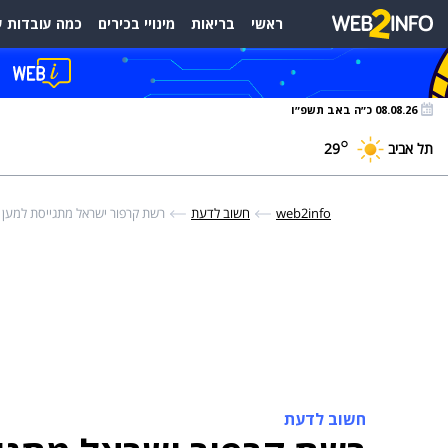
ראשי
בריאות
מינויי בכירים
כמה עובדות ע
08.08.26 כ״ה באב תשפ״ו
°
תל אביב
29
web2info
חשוב לדעת
רשת קרפור ישראל מתגייסת למען י
חשוב לדעת