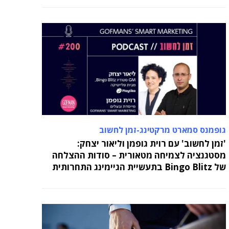
גופמנס סמארט מרקטינג-זמן לחשוב
'זמן לחשוב' עם רוית גופמן וליאור יצחק:
מסטגנציה לצמיחה מטאורית – סודות ההצלחה
של Bingo Blitz בתעשיית הגיימינג התחרותית