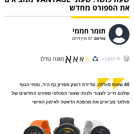
את הספורט מחדש
תומר חממי
פורסם:
07 מרץ 2019
א
א
א
א
(שנה גודל)
15,850
40 שעות סוללה, מדידת דופק מפרק כף היד, ומתי הגוף
שלכם חייב לעצור ולנוח: שעוני המולטי ספורט החדשים של
פולאר מביאים את מהפכת הדאטה לאימון האישי