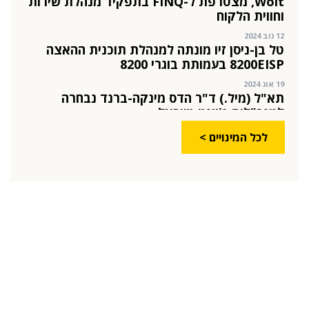
12 נוב 2024
טל בן-ניסן זיו מונתה למנהלת תוכנית ההאצה
8200EISP בעמותת בוגרי 8200
19 אוג 2024
תא"ל (מיל.) ד"ר הדס מינקה-ברנד נבחרה
למנכ"לית ג'וינט-ישראל
03 יול 2024
מועצת המנהלים של מטח, המרכז לטכנולוגיה
חינוכית מתברכת בשלושה מינויים חדשים
לכל המינויים >
29 מאי 2024
יניב קקון מונה למנהל הארצי של תוכנית הישגים
בעמותת אלומה
05 מאי 2024
בכירה חדשה בביוטק הישראלי: שרון גור אריה
תמונה ל-VP Value Creation ב-AION Labs
22 אוק 2025
מהייטק להאד-טק: זו הבכירה שתנהל את מטח
04 ספט 2025