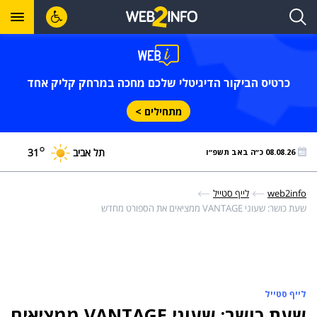
כרטיס הביקור הדיגיטלי שלכם מחכה במרחק קליק אחד
מתחילים >
°
תל אביב
31
08.08.26 כ״ה באב תשפ״ו
web2info
לייף סטייל
שעת כושר: שעוני VANTAGE ממציאים את הספורט מחדש
לייף סטייל
שעת כושר: שעוני VANTAGE ממציאים