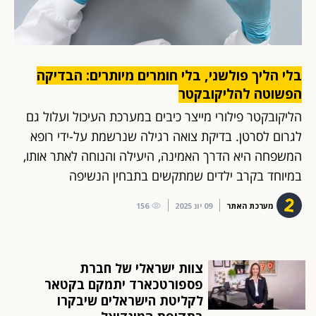
בלי הליך פולשני, בלי חומרים מיותרים: הבדיקה
הפשוטה להליקובקטר
הליקובקטר פילורי מייצר כיבים במערכת העיכול ועלול גם
לגרום לסרטן. בדיקת צואה רגילה שנרשמת על-ידי רופא
המשפחה היא הדרך האמינה, היעילה והנוחה לאתר אותו,
במיוחד בקרב ילדים שמתקשים בתבחין הנשיפה
מערכת האתר
09 יונ 2025
156
צוות ישראלי של חברת
פספורטכארד יתמקם בקטאר
לקליטת הישראלים שיבקרו