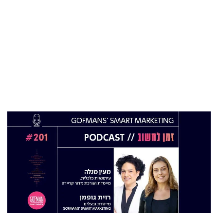
התפקיד החדש של הילה קורח
25 פבר 2025
מינוי חדש לתפקיד סמנכ"לית המרכז הישראלי
לחדשנות בחינוך
06 ינו 2025
הילה פרידמן שניהלה את שירות הלקוחות בחברת
Wolt, מצטרפת ל-FINQ בתפקיד מנהלת שירות
וחווית הלקוח
12 נוב 2024
טל בן-ניסן זיו מונתה למנהלת תוכנית ההאצה
8200EISP בעמותת בוגרי 8200
19 אוג 2024
תא"ל (מיל.) ד"ר הדס מינקה-ברנד נבחרה
למנכ"לית ג'וינט-ישראל
03 יול 2024
מועצת המנהלים של מטח, המרכז לטכנולוגיה
חינוכית מתברכת בשלושה מינויים חדשים
29 מאי 2024