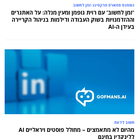
יניב קקון מונה למנהל הארצי של תוכנית הישגים
גופמנס סמארט מרקטינג-זמן לחשוב
בעמותת אלומה
'זמן לחשוב' עם רוית גופמן ומעין מנלה: על האתגרים
05 מאי 2024
וההזדמנויות בשוק העבודה ודילמות בניהול הקריירה
בכירה חדשה בביוטק הישראלי: שרון גור אריה
בעידן ה-AI
תמונה ל-VP Value Creation ב-AION Labs
חשוב לדעת
מהיום לא מתאמצים – מחולל פוסטים ויראליים AI
ללינקדין בחינם