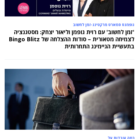
גופמנס סמארט מרקטינג-זמן לחשוב
'זמן לחשוב' עם רוית גופמן וליאור יצחק: מסטגנציה
לצמיחה מטאורית – סודות ההצלחה של Bingo Blitz
בתעשיית הגיימינג התחרותית
כמה עובדות על