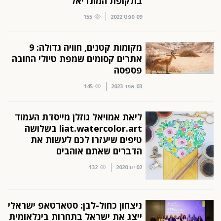
בתקופת המונדיאל
09 ספט 2022
155
מקומות קטנים, חוויה גדולה: 9
אתרים קסומים שמפת טיולי החובה
פספסה
03 אפר 2023
145
ליאת אמויאל גוזלן מייסדת העמוד
liat.watercolor.art בשלושה
טיפים שיעזרו לכם לעשות את
הדברים שאתם אוהבים
02 יונ 2020
132
ניצחון כחול-לבן: סטארטאפ ישראלי
ייצג את ישראל בתחרות בינלאומית