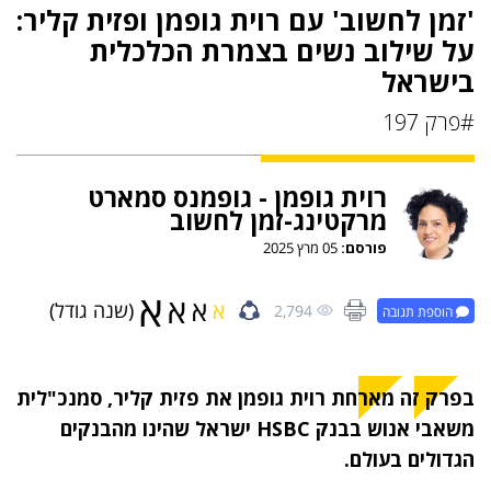
'זמן לחשוב' עם רוית גופמן ופזית קליר:
על שילוב נשים בצמרת הכלכלית
בישראל
#פרק 197
רוית גופמן - גופמנס סמארט
מרקטינג-זמן לחשוב
פורסם:
05 מרץ 2025
א
א
א
א
(שנה גודל)
2,794
הוספת תגובה
בפרק זה מארחת רוית גופמן את פזית קליר, סמנכ"לית
משאבי אנוש בבנק HSBC ישראל שהינו מהבנקים
הגדולים בעולם.