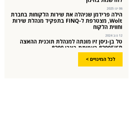
Wolt, מצטרפת ל-FINQ בתפקיד מנהלת שירות
וחווית הלקוח
12 נוב 2024
טל בן-ניסן זיו מונתה למנהלת תוכנית ההאצה
8200EISP בעמותת בוגרי 8200
19 אוג 2024
תא"ל (מיל.) ד"ר הדס מינקה-ברנד נבחרה
למנכ"לית ג'וינט-ישראל
03 יול 2024
לכל המינויים >
מועצת המנהלים של מטח, המרכז לטכנולוגיה
חינוכית מתברכת בשלושה מינויים חדשים
29 מאי 2024
יניב קקון מונה למנהל הארצי של תוכנית הישגים
בעמותת אלומה
05 מאי 2024
בכירה חדשה בביוטק הישראלי: שרון גור אריה
תמונה ל-VP Value Creation ב-AION Labs
22 אוק 2025
מהייטק להאד-טק: זו הבכירה שתנהל את מטח