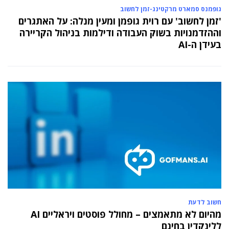
גופמנס סמארט מרקטינג-זמן לחשוב
29 מאי 2024
יניב קקון מונה למנהל הארצי של תוכנית הישגים
'זמן לחשוב' עם רוית גופמן ומעין מנלה: על האתגרים
בעמותת אלומה
וההזדמנויות בשוק העבודה ודילמות בניהול הקריירה
בעידן ה-AI
05 מאי 2024
בכירה חדשה בביוטק הישראלי: שרון גור אריה
תמונה ל-VP Value Creation ב-AION Labs
חשוב לדעת
מהיום לא מתאמצים – מחולל פוסטים ויראליים AI
ללינקדין בחינם