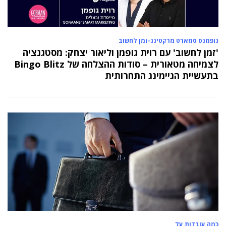
גופמנס סמארט מרקטינג-זמן לחשוב
'זמן לחשוב' עם רוית גופמן וליאור יצחק: מסטגנציה
לצמיחה מטאורית – סודות ההצלחה של Bingo Blitz
בתעשיית הגיימינג התחרותית
כמה עובדות על