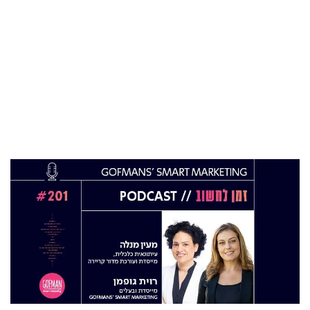
04 ספט 2025
התפקיד החדש של הילה קורח
25 פבר 2025
מינוי חדש לתפקיד סמנכ"לית המרכז הישראלי
לחדשנות בחינוך
06 ינו 2025
הילה פרידמן שניהלה את שירות הלקוחות בחברת
Wolt, מצטרפת ל-FINQ בתפקיד מנהלת שירות
וחווית הלקוח
12 נוב 2024
טל בן-ניסן זיו מונתה למנהלת תוכנית ההאצה
8200EISP בעמותת בוגרי 8200
19 אוג 2024
תא"ל (מיל.) ד"ר הדס מינקה-ברנד נבחרה
למנכ"לית ג'וינט-ישראל
03 יול 2024
מועצת המנהלים של מטח, המרכז לטכנולוגיה
חינוכית מתברכת בשלושה מינויים חדשים