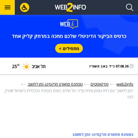
כרטיס הביקור הדיגיטלי שלכם מחכה במרחק קליק אחד
מתחילים >
°
תל אביב
25
07.08.26 כ״ד באב תשפ״ו
web2info
פודקאסטים
גופמנס סמארט מרקטינג-זמן לחשוב
'זמן לחשוב' עם רוית גופמן ופזית קליר: על שילוב נשים בצמרת הכלכלית בישראל
#פרק
197
גופמנס סמארט מרקטינג-זמן לחשוב