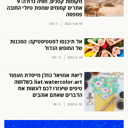
מקומות קטנים, חוויה גדולה: 9
אתרים קסומים שמפת טיולי החובה
פספסה
03 אפר 2023
103
אל תיכנסו לסטטיסטיקה: הסכנות
של החופש הגדול
30 יונ 2022
101
ליאת אמויאל גוזלן מייסדת העמוד
liat.watercolor.art בשלושה
טיפים שיעזרו לכם לעשות את
הדברים שאתם אוהבים
02 יונ 2020
98