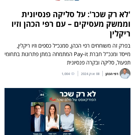
'לא רק שכר': על סליקה פנסיונית
וממשק מעסיקים – עם רפי הכהן וזיו
ריקלין
בפרק זה משוחחים רפי הכהן, סמנכ״ל כספים וזיו ריקלין,
מייסד ומנכ"ל חברת Pay-it המתמחה במתן פתרונות בתחומי
תפעול, סליקה ובקרה פנסיונית
רפי הכהן
08 אוק 2024
1,004