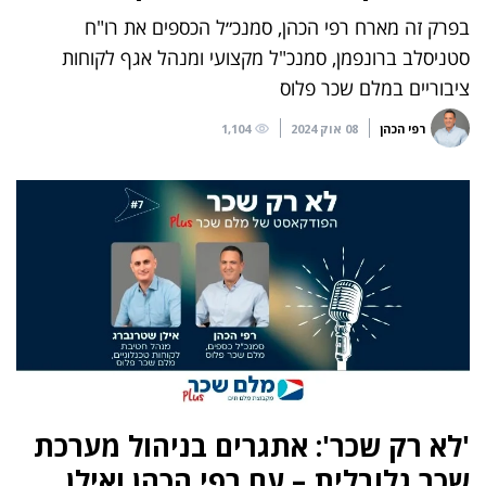
בפרק זה מארח רפי הכהן, סמנכ״ל הכספים את רו"ח
סטניסלב ברונפמן, סמנכ"ל מקצועי ומנהל אגף לקוחות
ציבוריים במלם שכר פלוס
רפי הכהן
08 אוק 2024
1,104
'לא רק שכר': אתגרים בניהול מערכת
שכר גלובלית – עם רפי הכהן ואילן