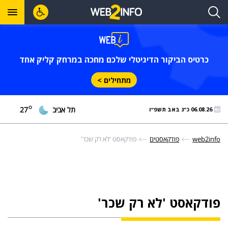
כרטיס הביקור הדיגיטלי שלכם מחכה במרחק קליק אחד
מתחילים >
°
תל אביב
27
06.08.26 כ״ג באב תשפ״ו
web2info
פודקאסטים
פודקאסט 'לא רק שכר'
פודקאסט 'לא רק שכר'