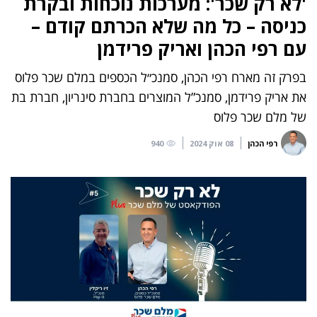
'לא רק שכר': מערכות נוכחות ובקרת
כניסה – כל מה שלא הכרתם קודם –
עם רפי הכהן ואריק פרידמן
בפרק זה מארח רפי הכהן, סמנכ״ל הכספים במלם שכר פלוס
את אריק פרידמן, סמנכ”ל המוצרים בחברת סינריון, חברת בת
של מלם שכר פלוס
רפי הכהן
08 אוק 2024
940