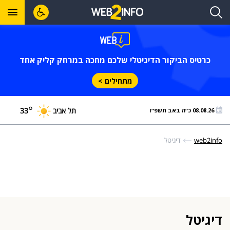
כרטיס הביקור הדיגיטלי שלכם מחכה במרחק קליק אחד
מתחילים >
°
תל אביב
33
08.08.26 כ״ה באב תשפ״ו
web2info
דיגיטל
דיגיטל