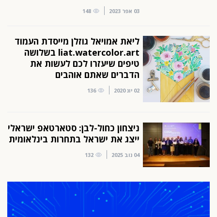
03 אפר 2023
148
ליאת אמויאל גוזלן מייסדת העמוד
liat.watercolor.art בשלושה
טיפים שיעזרו לכם לעשות את
הדברים שאתם אוהבים
02 יונ 2020
136
ניצחון כחול-לבן: סטארטאפ ישראלי
ייצג את ישראל בתחרות בינלאומית
04 נוב 2025
132