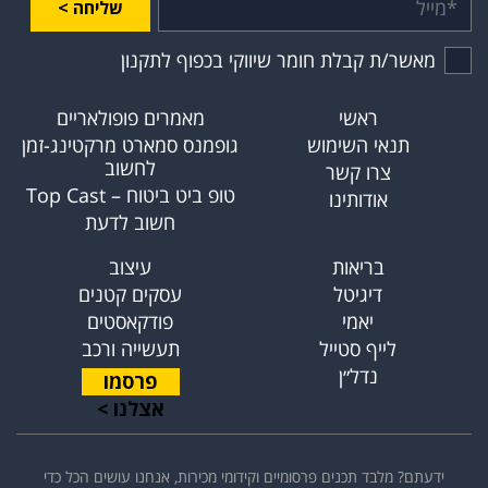
שליחה >
מאשר/ת קבלת חומר שיווקי בכפוף לתקנון
ראשי
מאמרים פופולאריים
תנאי השימוש
גופמנס סמארט מרקטינג-זמן
לחשוב
צרו קשר
טופ ביט ביטוח – Top Cast
אודותינו
חשוב לדעת
בריאות
עיצוב
דיגיטל
עסקים קטנים
יאמי
פודקאסטים
לייף סטייל
תעשייה ורכב
נדל״ן
פרסמו
אצלנו >
ידעתם? מלבד תכנים פרסומיים וקידומי מכירות, אנחנו עושים הכל כדי