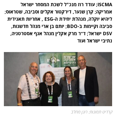
ISCMA; עודד רוז מנכ"ל לשכת המסחר ישראל
אמריקה; קרן שנער, דירקטור אקלים וסביבה, שטראוס;
ליהיא יוקלה, מנהלת יחידת ה-ESG , אחריות תאגידית
סביבה וקיימות ב-BDO; יותם בן ארי מנהל חדשנות,
DSV ישראל; ד״ר מרק אקלין מנהל אגף אסטרטגיה,
נתיבי ישראל ועוד
קרדיט תמונות: רונן מחלב