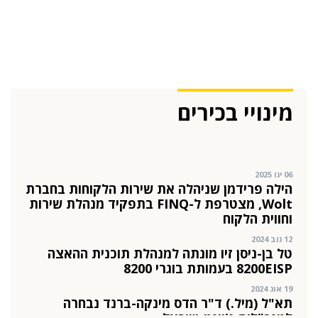
תמונה ל-VP Value Creation ב-AION Labs
22 אוק 2025
מהייטק להאד-טק: זו הבכירה שתנהל את מטח
04 ספט 2025
התפקיד החדש של הילה קורח
מינויי בכירים
25 פבר 2025
מינוי חדש לתפקיד סמנכ"לית המרכז הישראלי
לחדשנות בחינוך
06 ינו 2025
הילה פרידמן שניהלה את שירות הלקוחות בחברת
Wolt, מצטרפת ל-FINQ בתפקיד מנהלת שירות
וחווית הלקוח
12 נוב 2024
טל בן-ניסן זיו מונתה למנהלת תוכנית ההאצה
8200EISP בעמותת בוגרי 8200
19 אוג 2024
תא"ל (מיל.) ד"ר הדס מינקה-ברנד נבחרה