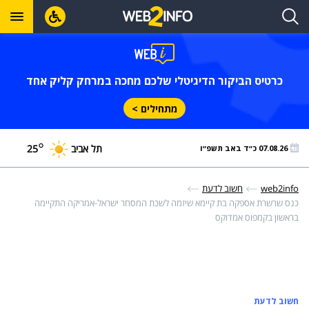
כרטיס הביקור הדיגיטלי שלכם מחכה במרחק קליק אחד
מתחילים >
°
תל אביב
25
07.08.26 כ״ד באב תשפ״ו
web2info
חשוב לדעת
כנס שרשרת אספקה בת קיימא שיזמה לשכת המסחר ישראל-אמריקה התקיימה
בראשון בקמפוס אמדוקס
חשוב לדעת