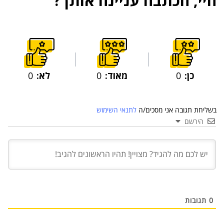
היי, הכתבה עניינה אותך?
כן:
0
מאוד:
0
לא:
0
בשליחת תגובה אני מסכים/ה
לתנאי השימוש
הירשם
03 יול 2024
מועצת המנהלים של מטח, המרכז לטכנולוגיה
חינוכית מתברכת בשלושה מינויים חדשים
29 מאי 2024
יניב קקון מונה למנהל הארצי של תוכנית הישגים
בעמותת אלומה
0
תגובות
05 מאי 2024
בכירה חדשה בביוטק הישראלי: שרון גור אריה