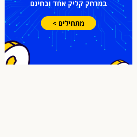
במרחק
קליק אחד ובחינם
מתחילים >