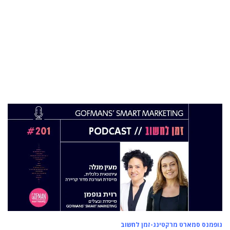
התפקיד החדש של הילה קורח
25 פבר 2025
מינוי חדש לתפקיד סמנכ"לית המרכז הישראלי
לחדשנות בחינוך
06 ינו 2025
הילה פרידמן שניהלה את שירות הלקוחות בחברת
Wolt, מצטרפת ל-FINQ בתפקיד מנהלת שירות
וחווית הלקוח
12 נוב 2024
טל בן-ניסן זיו מונתה למנהלת תוכנית ההאצה
8200EISP בעמותת בוגרי 8200
19 אוג 2024
תא"ל (מיל.) ד"ר הדס מינקה-ברנד נבחרה
למנכ"לית ג'וינט-ישראל
03 יול 2024
מועצת המנהלים של מטח, המרכז לטכנולוגיה
חינוכית מתברכת בשלושה מינויים חדשים
גופמנס סמארט מרקטינג-זמן לחשוב
29 מאי 2024