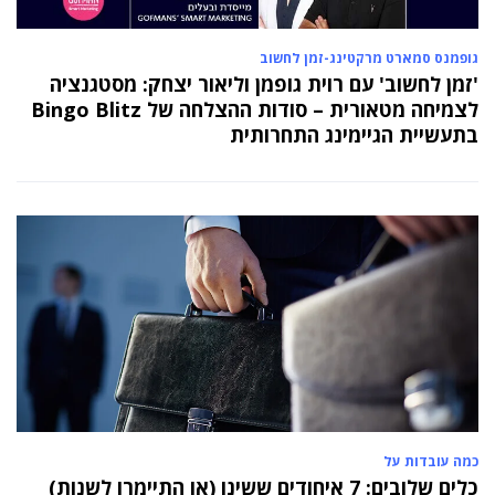
גופמנס סמארט מרקטינג-זמן לחשוב
'זמן לחשוב' עם רוית גופמן וליאור יצחק: מסטגנציה
לצמיחה מטאורית – סודות ההצלחה של Bingo Blitz
בתעשיית הגיימינג התחרותית
כמה עובדות על
כלים שלובים: 7 איחודים ששינו (או התיימרו לשנות)