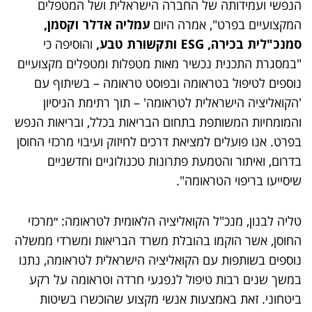
הנפשי ועמידותה של החברה הישראלית ושל המטפלים
המקצועיים בפרט", אמרה היום
עמליה אדלר וקסמן,
סמנכ"לית בכירה, ESG ותקשורת טבע,
והוסיפה כי
"במסגרת התכנית נכשיר מאות מטפלות ומטפלים מקצועיים
נוספים לטיפול בטראומה ובפוסט טראומה – בשיתוף עם
'הקואליציה הישראלית לטראומה' – תוך רתימת הניסיון
והמומחיות המשותפת בתחום הבריאות בכלל, ובריאות הנפש
בפרט. אנו פועלים למציאת דרכים לחיזוק ועיבוי מרכזי החוסן
בדרום, ואיתור והטמעת פתרונות טכנולוגיים וחדשניים
שיסייעו בריפוי הטראומה".
טליה לבנון, מנכ"ל הקואליציה הלאומית לטראומה: ״מרכזי
החוסן, אשר הוקמו בהובלת משרד הבריאות ומשרדי ממשלה
נוספים בשותפות עם הקואליציה הישראלית לטראומה, נתנו
במשך שנים רבות טיפול לנפגעי חרדה וטראומה על רקע
ביטחוני. זאת באמצעות אנשי מקצוע שהוכשרו בשיטות