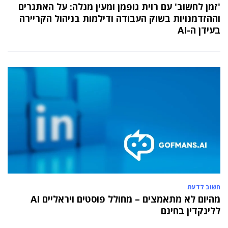
יניב קקון מונה למנהל הארצי של תוכנית הישגים
'זמן לחשוב' עם רוית גופמן ומעין מנלה: על האתגרים
בעמותת אלומה
וההזדמנויות בשוק העבודה ודילמות בניהול הקריירה
בעידן ה-AI
05 מאי 2024
בכירה חדשה בביוטק הישראלי: שרון גור אריה
תמונה ל-VP Value Creation ב-AION Labs
חשוב לדעת
מהיום לא מתאמצים – מחולל פוסטים ויראליים AI
ללינקדין בחינם