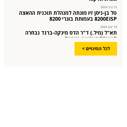
12 נוב 2024
טל בן-ניסן זיו מונתה למנהלת תוכנית ההאצה
8200EISP בעמותת בוגרי 8200
19 אוג 2024
תא"ל (מיל.) ד"ר הדס מינקה-ברנד נבחרה
למנכ"לית ג'וינט-ישראל
03 יול 2024
לכל המינויים >
מועצת המנהלים של מטח, המרכז לטכנולוגיה
חינוכית מתברכת בשלושה מינויים חדשים
29 מאי 2024
יניב קקון מונה למנהל הארצי של תוכנית הישגים
בעמותת אלומה
05 מאי 2024
בכירה חדשה בביוטק הישראלי: שרון גור אריה
תמונה ל-VP Value Creation ב-AION Labs
22 אוק 2025
מהייטק להאד-טק: זו הבכירה שתנהל את מטח
04 ספט 2025