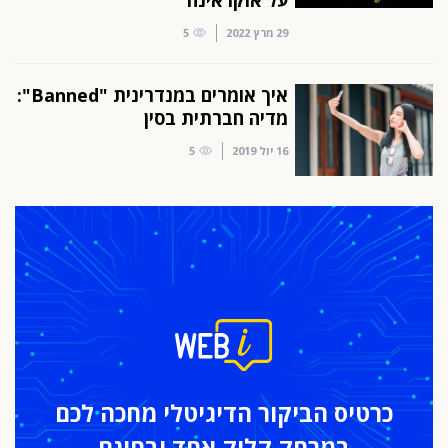
על אוקראינה
29 מרץ 2022
5
איך אומרים במנדרינית "Banned":
מדיה חברתית בסין
16 יול 2019
5
כרטיס הביקור
הדיגיטלי מחכה לכם
במרחק
קליק אחד ובחינם