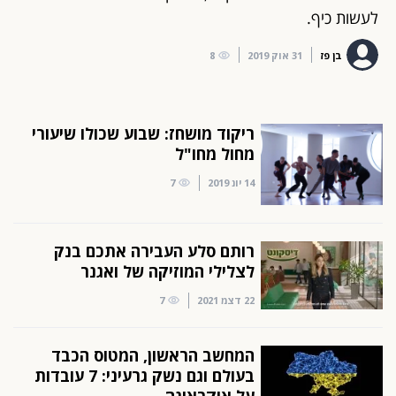
לעשות כיף.
בן פז
31 אוק 2019
8
ריקוד מושחז: שבוע שכולו שיעורי
מחול מחו"ל
14 יונ 2019
7
רותם סלע העבירה אתכם בנק
לצלילי המוזיקה של ואגנר
22 דצמ 2021
7
המחשב הראשון, המטוס הכבד
בעולם וגם נשק גרעיני: 7 עובדות