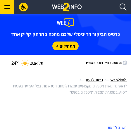
כרטיס הביקור הדיגיטלי שלכם מחכה במרחק קליק אחד
מתחילים >
°
תל אביב
24
10.08.26 כ״ז באב תשפ״ו
web2info
חשוב לדעת
לראשונה מאות מטפלים מקצועיים יוכשרו לתחום הטראומה, בצל העלייה בפניות
לסיוע במסגרת תוכנית ״מטפלים בנפש״
חשוב לדעת