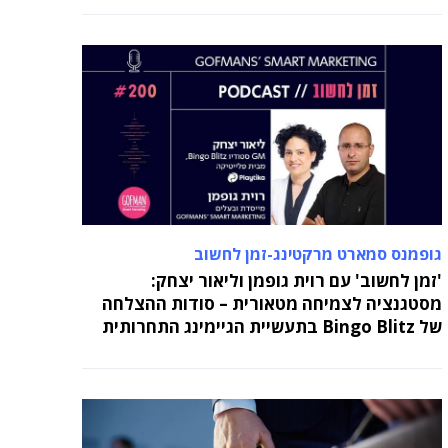
גופמנס סמארט מרקטינג-זמן לחשוב
'זמן לחשוב' עם רוית גופמן וליאור יצחק:
מסטגנציה לצמיחה מטאורית – סודות ההצלחה
של Bingo Blitz בתעשיית הגיימינג התחרותית