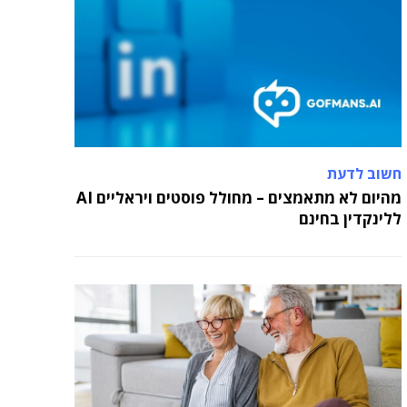
05 מאי 2024
בכירה חדשה בביוטק הישראלי: שרון גור אריה
תמונה ל-VP Value Creation ב-AION Labs
חשוב לדעת
מהיום לא מתאמצים – מחולל פוסטים ויראליים AI
ללינקדין בחינם