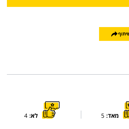
יתוף
מאד:
5
לא:
4