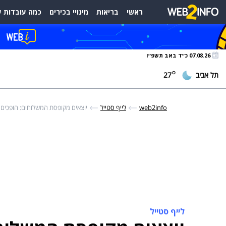
ראשי
בריאות
מינויי בכירים
כמה עובדות ע
07.08.26 כ״ד באב תשפ״ו
°
תל אביב
27
web2info
לייף סטייל
יוצאים מקופסת המשלוחים: הופכים 
לייף סטייל